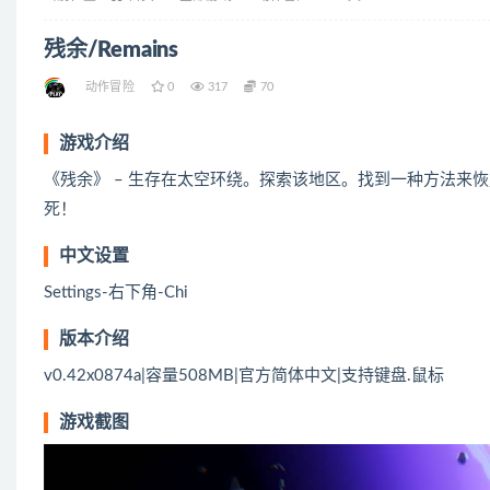
残余/Remains
动作冒险
0
317
70
游戏介绍
《残余》 – 生存在太空环绕。探索该地区。找到一种方法来
死！
中文设置
Settings-右下角-Chi
版本介绍
v0.42x0874a|容量508MB|官方简体中文|支持键盘.鼠标
游戏截图