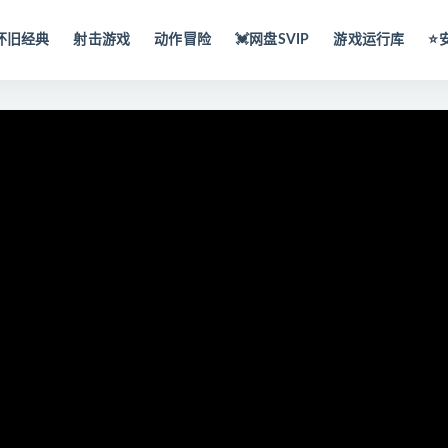
怀旧经典
射击游戏
动作冒险
💓网盘SVIP
游戏运行库
⭐️