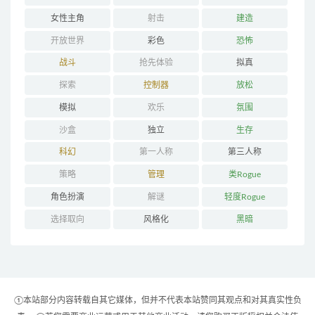
女性主角
射击
建造
开放世界
彩色
恐怖
战斗
抢先体验
拟真
探索
控制器
放松
模拟
欢乐
氛围
沙盒
独立
生存
科幻
第一人称
第三人称
策略
管理
类Rogue
角色扮演
解谜
轻度Rogue
选择取向
风格化
黑暗
①本站部分内容转载自其它媒体，但并不代表本站赞同其观点和对其真实性负