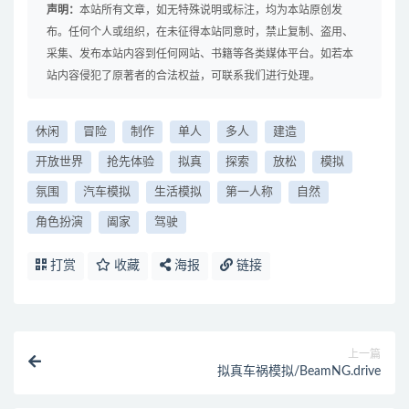
声明：
本站所有文章，如无特殊说明或标注，均为本站原创发
布。任何个人或组织，在未征得本站同意时，禁止复制、盗用、
采集、发布本站内容到任何网站、书籍等各类媒体平台。如若本
站内容侵犯了原著者的合法权益，可联系我们进行处理。
休闲
冒险
制作
单人
多人
建造
开放世界
抢先体验
拟真
探索
放松
模拟
氛围
汽车模拟
生活模拟
第一人称
自然
角色扮演
阖家
驾驶
打赏
收藏
海报
链接
上一篇
拟真车祸模拟/BeamNG.drive