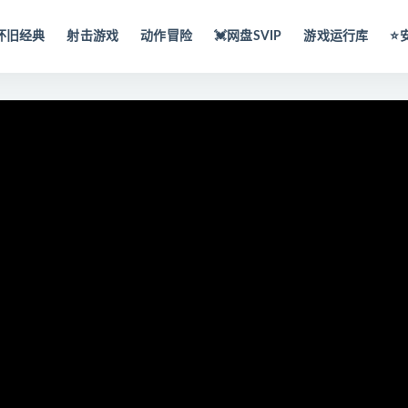
怀旧经典
射击游戏
动作冒险
💓网盘SVIP
游戏运行库
⭐️