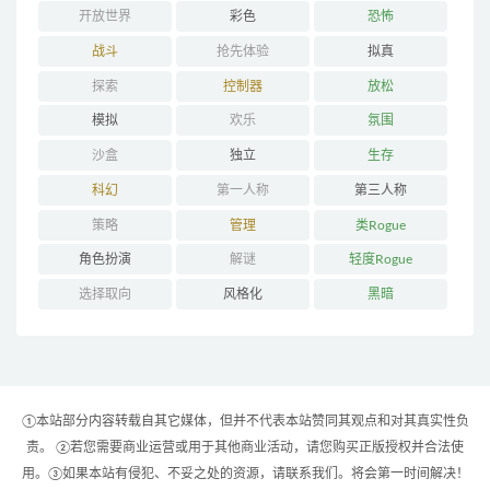
开放世界
彩色
恐怖
战斗
抢先体验
拟真
探索
控制器
放松
模拟
欢乐
氛围
沙盒
独立
生存
科幻
第一人称
第三人称
策略
管理
类Rogue
角色扮演
解谜
轻度Rogue
选择取向
风格化
黑暗
①本站部分内容转载自其它媒体，但并不代表本站赞同其观点和对其真实性负
责。 ②若您需要商业运营或用于其他商业活动，请您购买正版授权并合法使
用。③如果本站有侵犯、不妥之处的资源，请联系我们。将会第一时间解决！