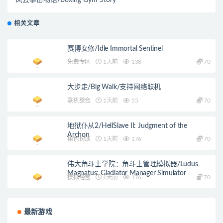
风云拳击物语/Boxing Gym Story
相关文章
赛博女修/Idle Immortal Sentinel
免费专区
1天前
138
70
大步走/Big Walk/支持网络联机
联机整合
1天前
55
70
地狱仆从2/HellSlave II: Judgment of the
Archon
角色扮演
1天前
176
70
伟大角斗士学院：角斗士管理模拟器/Ludus
Magnatus: Gladiator Manager Simulator
模拟经营
1天前
176
70
最新游戏