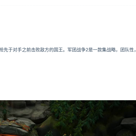
抢先于对手之前击败敌方的国王。军团战争2是一款集战略，团队性