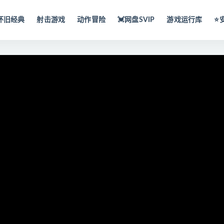
怀旧经典
射击游戏
动作冒险
💓网盘SVIP
游戏运行库
⭐️