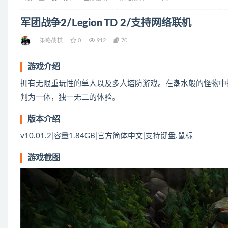
军团战争2/Legion TD 2/支持网络联机
策略战棋
0
912
70
游戏介绍
拥有无限重玩性的单人以及多人塔防游戏。在潮水般的怪物中
判为一体，独一无二的体验。
版本介绍
v10.01.2|容量1.84GB|官方简体中文|支持键盘.鼠标
游戏截图