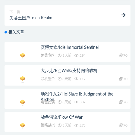
下一篇
失落王国/Stolen Realm
相关文章
赛博女修/Idle Immortal Sentinel
免费专区
3天前
294
70
大步走/Big Walk/支持网络联机
联机整合
3天前
117
70
地狱仆从2/HellSlave II: Judgment of the
Archon
角色扮演
3天前
387
70
战争洪流/Flow Of War
策略战棋
3天前
275
70