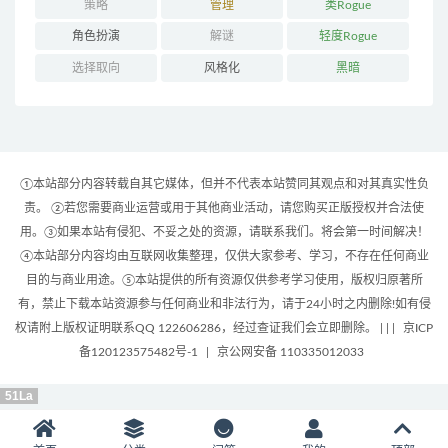
策略
管理
类Rogue
角色扮演
解谜
轻度Rogue
选择取向
风格化
黑暗
①本站部分内容转载自其它媒体，但并不代表本站赞同其观点和对其真实性负
责。 ②若您需要商业运营或用于其他商业活动，请您购买正版授权并合法使
用。③如果本站有侵犯、不妥之处的资源，请联系我们。将会第一时间解决！
④本站部分内容均由互联网收集整理，仅供大家参考、学习，不存在任何商业
目的与商业用途。⑤本站提供的所有资源仅供参考学习使用，版权归原著所
有，禁止下载本站资源参与任何商业和非法行为，请于24小时之内删除!如有侵
权请附上版权证明联系QQ 122606286，经过查证我们会立即删除。 | |
|
京ICP
备120123575482号-1
|
京公网安备 110335012033
51La