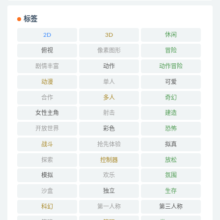
标签
2D
3D
休闲
俯视
像素图形
冒险
剧情丰富
动作
动作冒险
动漫
单人
可爱
合作
多人
奇幻
女性主角
射击
建造
开放世界
彩色
恐怖
战斗
抢先体验
拟真
探索
控制器
放松
模拟
欢乐
氛围
沙盒
独立
生存
科幻
第一人称
第三人称