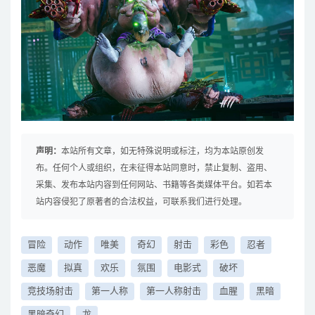
声明：
本站所有文章，如无特殊说明或标注，均为本站原创发
布。任何个人或组织，在未征得本站同意时，禁止复制、盗用、
采集、发布本站内容到任何网站、书籍等各类媒体平台。如若本
站内容侵犯了原著者的合法权益，可联系我们进行处理。
冒险
动作
唯美
奇幻
射击
彩色
忍者
恶魔
拟真
欢乐
氛围
电影式
破坏
竞技场射击
第一人称
第一人称射击
血腥
黑暗
黑暗奇幻
龙