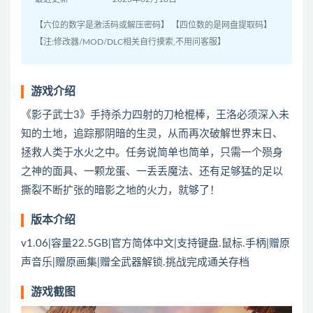
【六位的数字是激活码或解压密码】 【四位数的是网盘提取码】
【注:修改器/MOD/DLC相关自行摸索,不用问客服】
游戏介绍
《影子武士3》手持杀力四射的刀枪棍棒，王洛必须深入未
知的土地，追踪那阴暗的生灵，从而再次破解世界末日、
拯救人类于水火之中。任务说简单也简单，只需一个殒身
之神的面具、一颗龙蛋、一丢丢魔法、还有足够猛的足以
撕裂不断扩张的暗影之地的火力，就够了！
版本介绍
v1.06|容量22.5GB|官方简体中文|支持键盘.鼠标.手柄|赠原
声音乐|赠原画集|赠全武器解锁.挑战完成通关存档
游戏截图