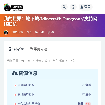
登录
全部
我的世界：地下城/Minecraft: Dungeons/支持网
络联机
角色扮演
6
3.2K
70
详情介绍
常见问题
当前位置：
首页
全部游戏
角色扮演
正文
资源信息
普通用户特权：
70金币
会员用户特权：
70金币
永久会员用户特权：
免费
推荐