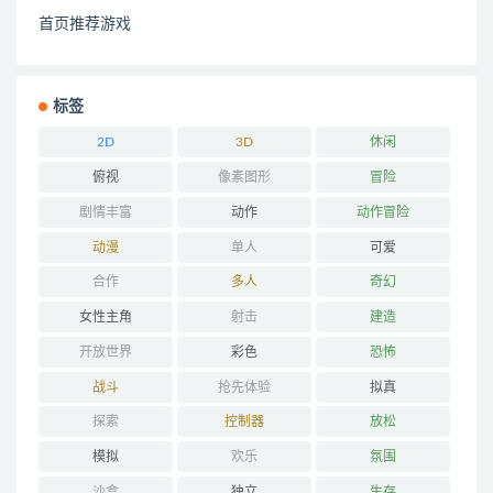
首页推荐游戏
标签
2D
3D
休闲
俯视
像素图形
冒险
剧情丰富
动作
动作冒险
动漫
单人
可爱
合作
多人
奇幻
女性主角
射击
建造
开放世界
彩色
恐怖
战斗
抢先体验
拟真
探索
控制器
放松
模拟
欢乐
氛围
沙盒
独立
生存