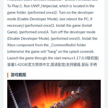
To Play:1. Run UWP_Helper.bat, which is located in the
game folder. (performed once)2. Turn on the developer
mode (Enable Developer Mode). (we reboot the PC, if
necessary) (performed once)3. Install the game (Install
Game). (performed once)4. Turn off the developer mode
(Disable Developer Mode). (performed once)5. Install the
Xbox component from the _CommonRedist folder
(otherwise the game will “hang” on the splash screen)6.
Launch the game through the start menu.v1.17.0.0联机版|
容量5.42GB|官方简体中文.国语配音|支持键盘.鼠标.手柄
游戏截图