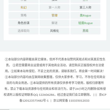
科幻
第一人称
第三人称
策略
管理
类Rogue
角色扮演
解谜
轻度Rogue
选择取向
风格化
黑暗
①本站部分内容转载自其它媒体，但并不代表本站赞同其观点和对其真实性负
责。 ②若您需要商业运营或用于其他商业活动，请您购买正版授权并合法使
用。③如果本站有侵犯、不妥之处的资源，请联系我们。将会第一时间解决！
④本站部分内容均由互联网收集整理，仅供大家参考、学习，不存在任何商业
目的与商业用途。⑤本站提供的所有资源仅供参考学习使用，版权归原著所
有，禁止下载本站资源参与任何商业和非法行为，请于24小时之内删除!如有侵
权请附上版权证明联系QQ 122606286，经过查证我们会立即删除。 | |
|
京ICP
备120123575482号-1
|
京公网安备 110335012033