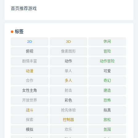
首页推荐游戏
标签
2D
3D
休闲
俯视
像素图形
冒险
剧情丰富
动作
动作冒险
动漫
单人
可爱
合作
多人
奇幻
女性主角
射击
建造
开放世界
彩色
恐怖
战斗
抢先体验
拟真
探索
控制器
放松
模拟
欢乐
氛围