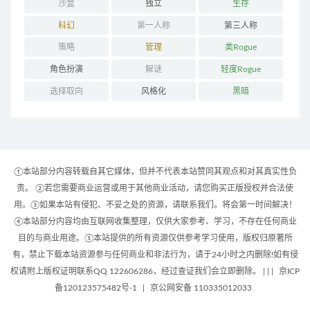
沙盒
独立
生存
科幻
第一人称
第三人称
策略
管理
类Rogue
角色扮演
解谜
轻度Rogue
选择取向
风格化
黑暗
①本站部分内容转载自其它媒体，但并不代表本站赞同其观点和对其真实性负
责。 ②若您需要商业运营或用于其他商业活动，请您购买正版授权并合法使
用。③如果本站有侵犯、不妥之处的资源，请联系我们。将会第一时间解决！
④本站部分内容均由互联网收集整理，仅供大家参考、学习，不存在任何商业
目的与商业用途。⑤本站提供的所有资源仅供参考学习使用，版权归原著所
有，禁止下载本站资源参与任何商业和非法行为，请于24小时之内删除!如有侵
权请附上版权证明联系QQ 122606286，经过查证我们会立即删除。 | |
|
京ICP
备120123575482号-1
|
京公网安备 110335012033