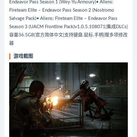
Endeavor Pass Season 1 (Wey-Yu Armoury)• Aliens:
Fireteam Elite – Endeavor Pass Season 2 (Nostromo
Salvage Pack)• Aliens: Fireteam Elite – Endeavor Pass
Season 3 (UACM Frontline Pack)v1.0.5.108071|集成DLCs|
容量36.5GB|官方简体中文|支持键盘.鼠标.手柄|赠多项修改
器
游戏截图