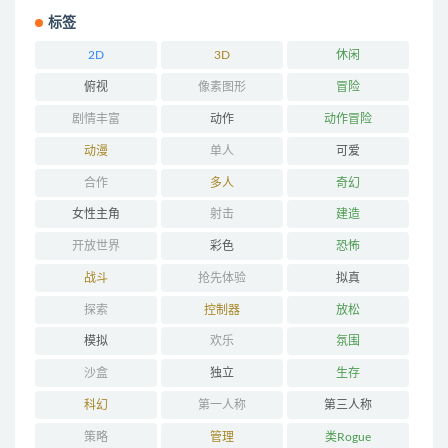
标签
2D
3D
休闲
俯视
像素图形
冒险
剧情丰富
动作
动作冒险
动漫
单人
可爱
合作
多人
奇幻
女性主角
射击
建造
开放世界
彩色
恐怖
战斗
抢先体验
拟真
探索
控制器
放松
模拟
欢乐
氛围
沙盒
独立
生存
科幻
第一人称
第三人称
策略
管理
类Rogue