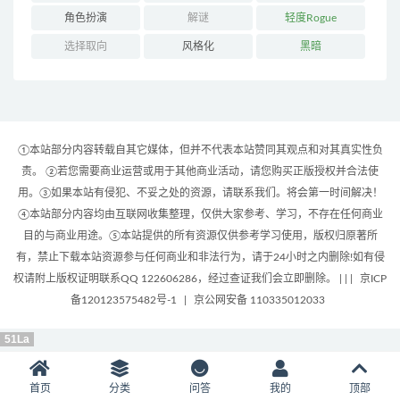
角色扮演
解谜
轻度Rogue
选择取向
风格化
黑暗
①本站部分内容转载自其它媒体，但并不代表本站赞同其观点和对其真实性负
责。 ②若您需要商业运营或用于其他商业活动，请您购买正版授权并合法使
用。③如果本站有侵犯、不妥之处的资源，请联系我们。将会第一时间解决！
④本站部分内容均由互联网收集整理，仅供大家参考、学习，不存在任何商业
目的与商业用途。⑤本站提供的所有资源仅供参考学习使用，版权归原著所
有，禁止下载本站资源参与任何商业和非法行为，请于24小时之内删除!如有侵
权请附上版权证明联系QQ 122606286，经过查证我们会立即删除。 | |
|
京ICP
备120123575482号-1
|
京公网安备 110335012033
51La
首页
分类
问答
我的
顶部