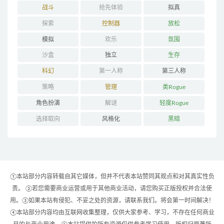
战斗
抢先体验
拟真
探索
控制器
放松
模拟
欢乐
氛围
沙盒
独立
生存
科幻
第一人称
第三人称
策略
管理
类Rogue
角色扮演
解谜
轻度Rogue
选择取向
风格化
黑暗
①本站部分内容转载自其它媒体，但并不代表本站赞同其观点和对其真实性负
责。 ②若您需要商业运营或用于其他商业活动，请您购买正版授权并合法使
用。③如果本站有侵犯、不妥之处的资源，请联系我们。将会第一时间解决！
④本站部分内容均由互联网收集整理，仅供大家参考、学习，不存在任何商业