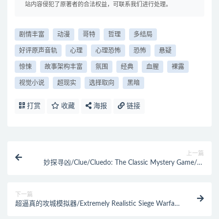
站内容侵犯了原著者的合法权益，可联系我们进行处理。
剧情丰富
动漫
哥特
哲理
多结局
好评原声音轨
心理
心理恐怖
恐怖
悬疑
惊悚
故事架构丰富
氛围
经典
血腥
裸露
视觉小说
超现实
选择取向
黑暗
打赏
收藏
海报
链接
上一篇
妙探寻凶/Clue/Cluedo: The Classic Mystery Game/支
持网络联机
下一篇
超逼真的攻城模拟器/Extremely Realistic Siege Warfare
Simulator