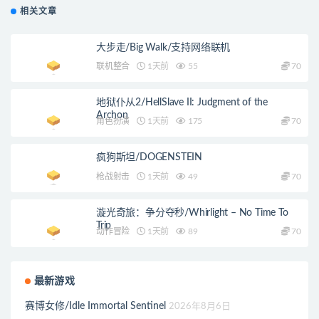
相关文章
大步走/Big Walk/支持网络联机
联机整合
1天前
55
70
地狱仆从2/HellSlave II: Judgment of the
Archon
角色扮演
1天前
175
70
疯狗斯坦/DOGENSTEIN
枪战射击
1天前
49
70
漩光奇旅：争分夺秒/Whirlight – No Time To
Trip
动作冒险
1天前
89
70
最新游戏
赛博女修/Idle Immortal Sentinel
2026年8月6日