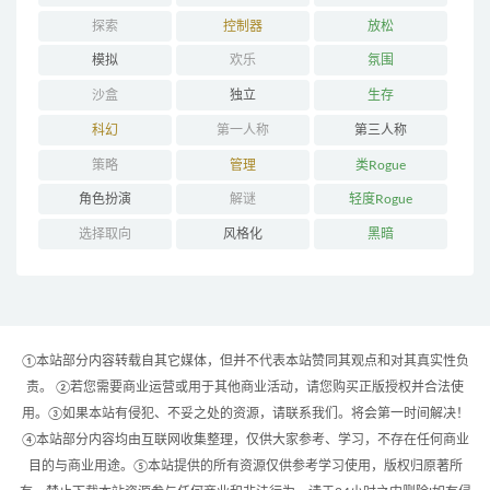
探索
控制器
放松
模拟
欢乐
氛围
沙盒
独立
生存
科幻
第一人称
第三人称
策略
管理
类Rogue
角色扮演
解谜
轻度Rogue
选择取向
风格化
黑暗
①本站部分内容转载自其它媒体，但并不代表本站赞同其观点和对其真实性负
责。 ②若您需要商业运营或用于其他商业活动，请您购买正版授权并合法使
用。③如果本站有侵犯、不妥之处的资源，请联系我们。将会第一时间解决！
④本站部分内容均由互联网收集整理，仅供大家参考、学习，不存在任何商业
目的与商业用途。⑤本站提供的所有资源仅供参考学习使用，版权归原著所