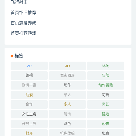
飞行射击
首页怀旧推荐
首页恋爱养成
首页推荐游戏
标签
2D
3D
休闲
俯视
像素图形
冒险
剧情丰富
动作
动作冒险
动漫
单人
可爱
合作
多人
奇幻
女性主角
射击
建造
开放世界
彩色
恐怖
战斗
抢先体验
拟真