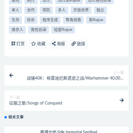
冒险
制作
动作
动作类Rogue
动作角色扮演
单人
合作
塔防
多人
开放世界
独立
生存
砍杀
程序生成
等角视角
类Rogue
维京人
角色扮演
轻度Rogue
打赏
收藏
海报
链接
上一篇
战锤40K：格雷迪厄斯遗迹之战/Warhammer 40,000:
Gladius – Relics of War
下一篇
征服之歌/Songs of Conquest
相关文章
赛博女修/Idle Immortal Sentinel