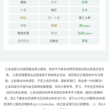
模拟
欢乐
氛围
沙盒
独立
生存
科幻
第一人称
第三人称
策略
管理
类Rogue
角色扮演
解谜
轻度Rogue
选择取向
风格化
黑暗
①本站部分内容转载自其它媒体，但并不代表本站赞同其观点和对其真实性负
责。 ②若您需要商业运营或用于其他商业活动，请您购买正版授权并合法使
用。③如果本站有侵犯、不妥之处的资源，请联系我们。将会第一时间解决！
④本站部分内容均由互联网收集整理，仅供大家参考、学习，不存在任何商业
目的与商业用途。⑤本站提供的所有资源仅供参考学习使用，版权归原著所
有，禁止下载本站资源参与任何商业和非法行为，请于24小时之内删除!如有侵
权请附上版权证明联系QQ 122606286，经过查证我们会立即删除。 | |
|
京ICP