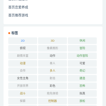
首页恋爱养成
首页推荐游戏
标签
2D
3D
休闲
俯视
像素图形
冒险
剧情丰富
动作
动作冒险
动漫
单人
可爱
合作
多人
奇幻
女性主角
射击
建造
开放世界
彩色
恐怖
战斗
抢先体验
拟真
探索
控制器
放松