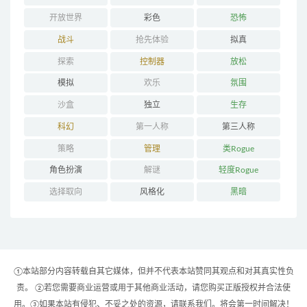
开放世界
彩色
恐怖
战斗
抢先体验
拟真
探索
控制器
放松
模拟
欢乐
氛围
沙盒
独立
生存
科幻
第一人称
第三人称
策略
管理
类Rogue
角色扮演
解谜
轻度Rogue
选择取向
风格化
黑暗
①本站部分内容转载自其它媒体，但并不代表本站赞同其观点和对其真实性负
责。 ②若您需要商业运营或用于其他商业活动，请您购买正版授权并合法使
用。③如果本站有侵犯、不妥之处的资源，请联系我们。将会第一时间解决！