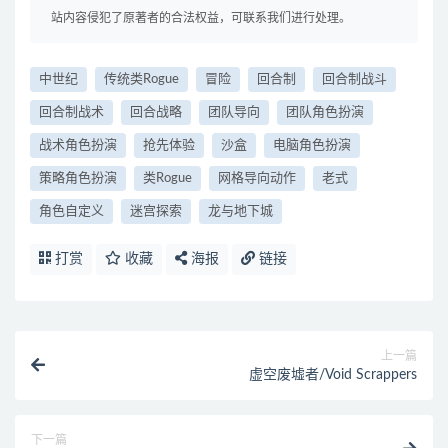
站内容侵犯了原著者的合法权益，可联系我们进行处理。
中世纪
传统类Rogue
冒险
回合制
回合制战斗
回合制战术
回合战略
团队导向
团队角色扮演
战术角色扮演
抢先体验
沙盒
电脑角色扮演
策略角色扮演
类Rogue
网格导向动作
老式
角色自定义
迷宫探索
龙与地下城
打赏
收藏
海报
链接
上一篇
虚空废墟者/Void Scrappers
下一篇