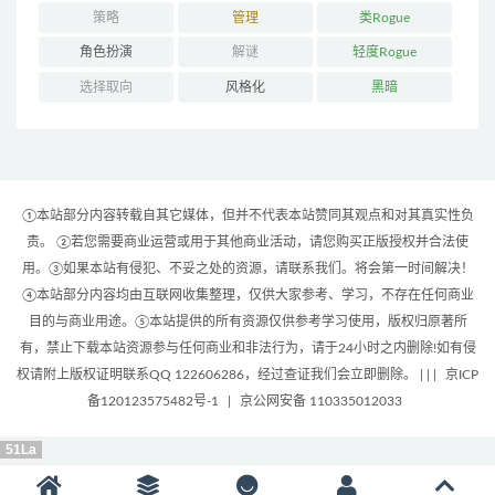
策略
管理
类Rogue
角色扮演
解谜
轻度Rogue
选择取向
风格化
黑暗
①本站部分内容转载自其它媒体，但并不代表本站赞同其观点和对其真实性负
责。 ②若您需要商业运营或用于其他商业活动，请您购买正版授权并合法使
用。③如果本站有侵犯、不妥之处的资源，请联系我们。将会第一时间解决！
④本站部分内容均由互联网收集整理，仅供大家参考、学习，不存在任何商业
目的与商业用途。⑤本站提供的所有资源仅供参考学习使用，版权归原著所
有，禁止下载本站资源参与任何商业和非法行为，请于24小时之内删除!如有侵
权请附上版权证明联系QQ 122606286，经过查证我们会立即删除。 | |
|
京ICP
备120123575482号-1
|
京公网安备 110335012033
51La