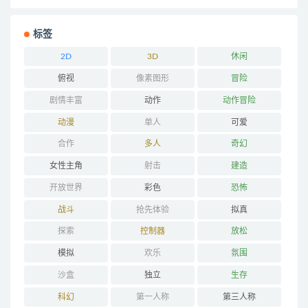
标签
2D
3D
休闲
俯视
像素图形
冒险
剧情丰富
动作
动作冒险
动漫
单人
可爱
合作
多人
奇幻
女性主角
射击
建造
开放世界
彩色
恐怖
战斗
抢先体验
拟真
探索
控制器
放松
模拟
欢乐
氛围
沙盒
独立
生存
科幻
第一人称
第三人称