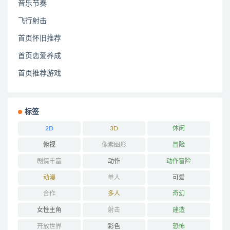
音乐节奏
飞行射击
首页怀旧推荐
首页恋爱养成
首页推荐游戏
标签
2D
3D
休闲
俯视
像素图形
冒险
剧情丰富
动作
动作冒险
动漫
单人
可爱
合作
多人
奇幻
女性主角
射击
建造
开放世界
彩色
恐怖