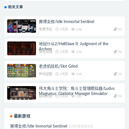
相关文章
赛博女修/Idle Immortal Sentinel
免费专区
3天前
258
70
地狱仆从2/HellSlave II: Judgment of the
Archon
角色扮演
3天前
333
70
老虎机挂机/Slot Grind
休闲益智
3天前
194
70
伟大角斗士学院：角斗士管理模拟器/Ludus
Magnatus: Gladiator Manager Simulator
模拟经营
3天前
330
70
最新游戏
赛博女修/Idle Immortal Sentinel
2026年8月6日