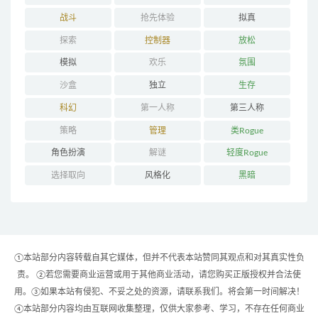
战斗
抢先体验
拟真
探索
控制器
放松
模拟
欢乐
氛围
沙盒
独立
生存
科幻
第一人称
第三人称
策略
管理
类Rogue
角色扮演
解谜
轻度Rogue
选择取向
风格化
黑暗
①本站部分内容转载自其它媒体，但并不代表本站赞同其观点和对其真实性负
责。 ②若您需要商业运营或用于其他商业活动，请您购买正版授权并合法使
用。③如果本站有侵犯、不妥之处的资源，请联系我们。将会第一时间解决！
④本站部分内容均由互联网收集整理，仅供大家参考、学习，不存在任何商业