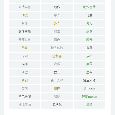
剧情丰富
动作
动作冒险
动漫
单人
可爱
合作
多人
奇幻
女性主角
射击
建造
开放世界
彩色
恐怖
战斗
抢先体验
拟真
探索
控制器
放松
模拟
欢乐
氛围
沙盒
独立
生存
科幻
第一人称
第三人称
策略
管理
类Rogue
角色扮演
解谜
轻度Rogue
选择取向
风格化
黑暗