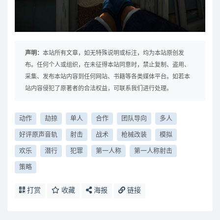
声明：
本站所有文章，如无特殊说明或标注，均为本站原创发
布。任何个人或组织，在未征得本站同意时，禁止复制、盗用、
采集、发布本站内容到任何网站、书籍等各类媒体平台。如若本
站内容侵犯了原著者的合法权益，可联系我们进行处理。
动作
劫掠
单人
合作
团队导向
多人
好评原声音轨
射击
战术
枪械改装
模拟
欢乐
潜行
犯罪
第一人称
第一人称射击
策略
打赏
收藏
海报
链接