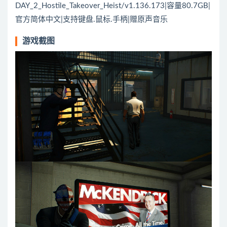
DAY_2_Hostile_Takeover_Heist/v1.136.173|容量80.7GB|
官方简体中文|支持键盘.鼠标.手柄|赠原声音乐
游戏截图