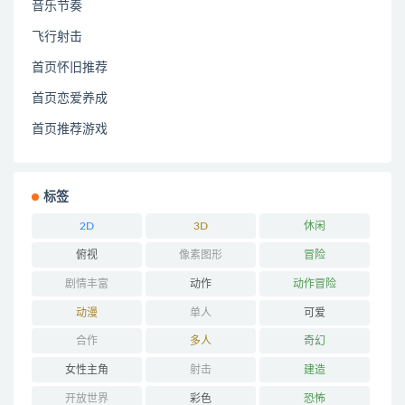
音乐节奏
飞行射击
首页怀旧推荐
首页恋爱养成
首页推荐游戏
标签
2D
3D
休闲
俯视
像素图形
冒险
剧情丰富
动作
动作冒险
动漫
单人
可爱
合作
多人
奇幻
女性主角
射击
建造
开放世界
彩色
恐怖