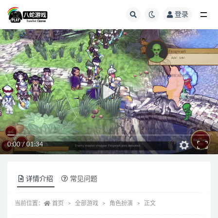
登录
全部
0:00
/
01:34
详情介绍
常见问题
当前位置：
首页
全部游戏
角色扮演
正文