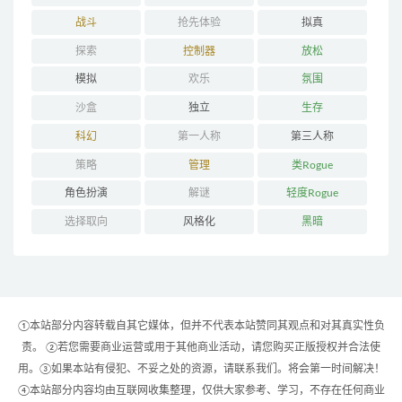
战斗
抢先体验
拟真
探索
控制器
放松
模拟
欢乐
氛围
沙盒
独立
生存
科幻
第一人称
第三人称
策略
管理
类Rogue
角色扮演
解谜
轻度Rogue
选择取向
风格化
黑暗
①本站部分内容转载自其它媒体，但并不代表本站赞同其观点和对其真实性负
责。 ②若您需要商业运营或用于其他商业活动，请您购买正版授权并合法使
用。③如果本站有侵犯、不妥之处的资源，请联系我们。将会第一时间解决！
④本站部分内容均由互联网收集整理，仅供大家参考、学习，不存在任何商业