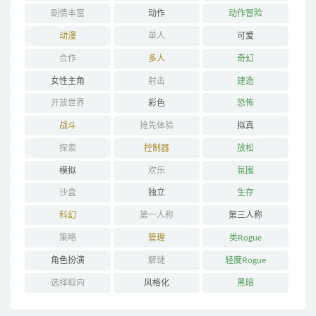
剧情丰富
动作
动作冒险
动漫
单人
可爱
合作
多人
奇幻
女性主角
射击
建造
开放世界
彩色
恐怖
战斗
抢先体验
拟真
探索
控制器
放松
模拟
欢乐
氛围
沙盒
独立
生存
科幻
第一人称
第三人称
策略
管理
类Rogue
角色扮演
解谜
轻度Rogue
选择取向
风格化
黑暗