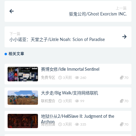
上一篇
驱鬼公司/Ghost Exorcism INC.
下一篇
小小诺亚：天堂之子/Little Noah: Scion of Paradise
相关文章
赛博女修/Idle Immortal Sentinel
免费专区
3天前
260
70
大步走/Big Walk/支持网络联机
联机整合
3天前
99
70
地狱仆从2/HellSlave II: Judgment of the
Archon
角色扮演
3天前
335
70