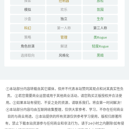
探索
控制器
放松
模拟
欢乐
氛围
沙盒
独立
生存
科幻
第一人称
第三人称
策略
管理
类Rogue
角色扮演
解谜
轻度Rogue
选择取向
风格化
黑暗
①本站部分内容转载自其它媒体，但并不代表本站赞同其观点和对其真实性负
责。 ②若您需要商业运营或用于其他商业活动，请您购买正版授权并合法使
用。③如果本站有侵犯、不妥之处的资源，请联系我们。将会第一时间解决！
④本站部分内容均由互联网收集整理，仅供大家参考、学习，不存在任何商业
目的与商业用途。⑤本站提供的所有资源仅供参考学习使用，版权归原著所
有，禁止下载本站资源参与任何商业和非法行为，请于24小时之内删除!如有侵