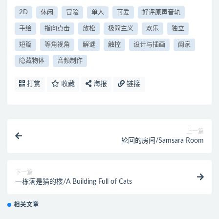
2D
休闲
冒险
单人
可爱
好评原声音轨
手绘
指向点击
放松
极简主义
欢乐
独立
短篇
等角视角
解谜
触控
设计与插画
阖家
隐藏物体
音频制作
打赏
收藏
海报
链接
上一篇
轮回的房间/Samsara Room
下一篇
一栋满是猫的楼/A Building Full of Cats
相关文章