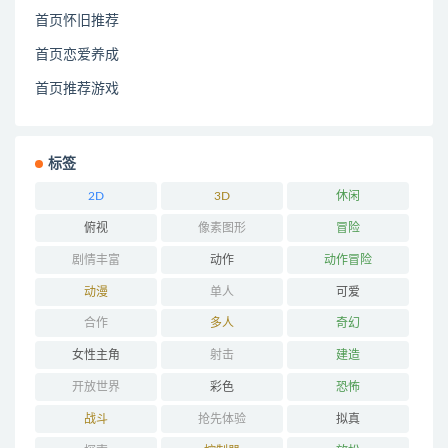
首页怀旧推荐
首页恋爱养成
首页推荐游戏
标签
2D
3D
休闲
俯视
像素图形
冒险
剧情丰富
动作
动作冒险
动漫
单人
可爱
合作
多人
奇幻
女性主角
射击
建造
开放世界
彩色
恐怖
战斗
抢先体验
拟真