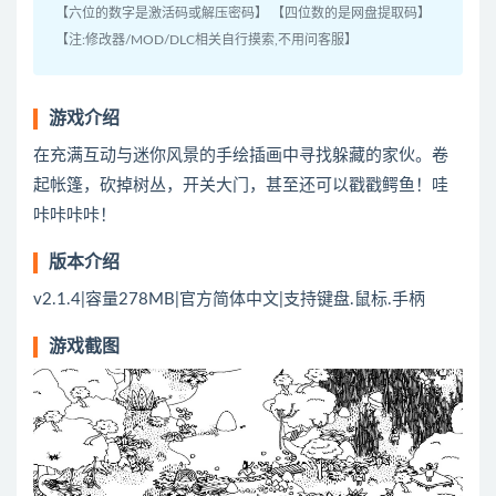
【六位的数字是激活码或解压密码】 【四位数的是网盘提取码】
【注:修改器/MOD/DLC相关自行摸索,不用问客服】
游戏介绍
在充满互动与迷你风景的手绘插画中寻找躲藏的家伙。卷
起帐篷，砍掉树丛，开关大门，甚至还可以戳戳鳄鱼！哇
咔咔咔咔！
版本介绍
v2.1.4|容量278MB|官方简体中文|支持键盘.鼠标.手柄
游戏截图