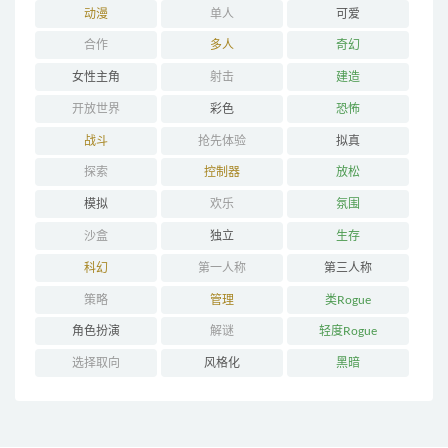
动漫
单人
可爱
合作
多人
奇幻
女性主角
射击
建造
开放世界
彩色
恐怖
战斗
抢先体验
拟真
探索
控制器
放松
模拟
欢乐
氛围
沙盒
独立
生存
科幻
第一人称
第三人称
策略
管理
类Rogue
角色扮演
解谜
轻度Rogue
选择取向
风格化
黑暗