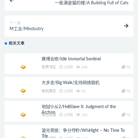
一栋满是猫的楼/A Building Full of Cats
下一篇
M工业/Mindustry
相关文章
赛博女修/Idle Immortal Sentinel
免费专区
2天前
243
70
大步走/Big Walk/支持网络联机
联机整合
2天前
92
70
地狱仆从2/HellSlave II: Judgment of the
Archon
角色扮演
2天前
313
70
漩光奇旅：争分夺秒/Whirlight – No Time To
Trip