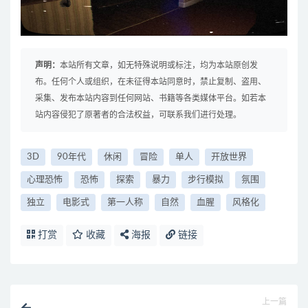
声明：
本站所有文章，如无特殊说明或标注，均为本站原创发
布。任何个人或组织，在未征得本站同意时，禁止复制、盗用、
采集、发布本站内容到任何网站、书籍等各类媒体平台。如若本
站内容侵犯了原著者的合法权益，可联系我们进行处理。
3D
90年代
休闲
冒险
单人
开放世界
心理恐怖
恐怖
探索
暴力
步行模拟
氛围
独立
电影式
第一人称
自然
血腥
风格化
打赏
收藏
海报
链接
上一篇