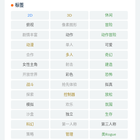
标签
2D
3D
休闲
俯视
像素图形
冒险
剧情丰富
动作
动作冒险
动漫
单人
可爱
合作
多人
奇幻
女性主角
射击
建造
开放世界
彩色
恐怖
战斗
抢先体验
拟真
探索
控制器
放松
模拟
欢乐
氛围
沙盒
独立
生存
科幻
第一人称
第三人称
策略
管理
类Rogue