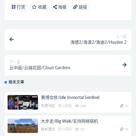
打赏
收藏
海报
链接
上一篇
海德2/海滴2/海迪2/Haydee 2
下一篇
云中庭/云端花园/Cloud Gardens
相关文章
赛博女修/Idle Immortal Sentinel
免费专区
2天前
248
70
大步走/Big Walk/支持网络联机
联机整合
2天前
92
70