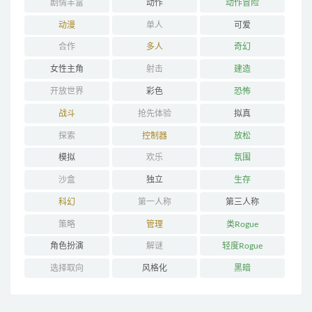
剧情丰富
动作
动作冒险
动漫
单人
可爱
合作
多人
奇幻
女性主角
射击
建造
开放世界
彩色
恐怖
战斗
抢先体验
拟真
探索
控制器
放松
模拟
欢乐
氛围
沙盒
独立
生存
科幻
第一人称
第三人称
策略
管理
类Rogue
角色扮演
解谜
轻度Rogue
选择取向
风格化
黑暗