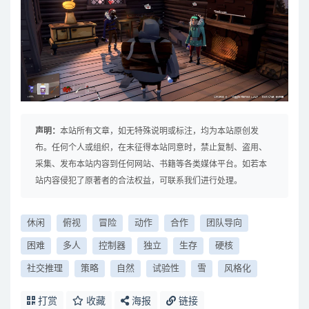
声明：
本站所有文章，如无特殊说明或标注，均为本站原创发
布。任何个人或组织，在未征得本站同意时，禁止复制、盗用、
采集、发布本站内容到任何网站、书籍等各类媒体平台。如若本
站内容侵犯了原著者的合法权益，可联系我们进行处理。
休闲
俯视
冒险
动作
合作
团队导向
困难
多人
控制器
独立
生存
硬核
社交推理
策略
自然
试验性
雪
风格化
打赏
收藏
海报
链接