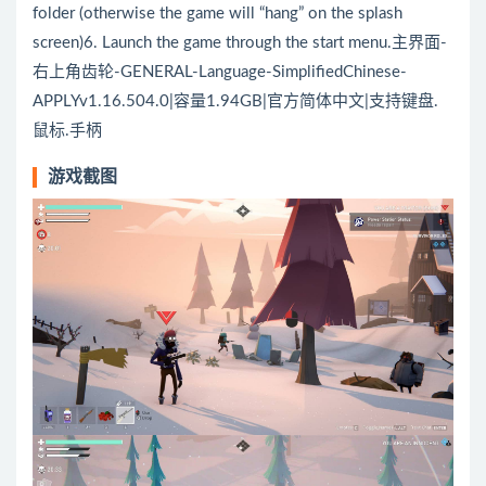
folder (otherwise the game will “hang” on the splash
screen)6. Launch the game through the start menu.主界面-
右上角齿轮-GENERAL-Language-SimplifiedChinese-
APPLYv1.16.504.0|容量1.94GB|官方简体中文|支持键盘.
鼠标.手柄
游戏截图