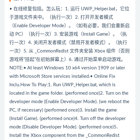
• 在线修复包括。怎么玩：1. 运行 UWP_Helper.bat，它位
于游戏文件夹中。（执行一次）2. 打开开发者模式
（Enable Developer Mode）。（如有必要，我们会重新启
动 PC）（执行一次）3. 安装游戏（Install Game）。（执
行一次）4. 关闭开发者模式（禁用开发者模式）。（执行
一次）5. 从 _CommonRedist 文件夹安装 Xbox 组件（否则
游戏将“挂起”在初始屏幕上）6. 通过开始菜单启动游戏。
NOTE:• At least Windows 10 x64 version 1909 or later
with Microsoft Store services installed.• Online Fix
Inclu.How To Play:1. Run UWP_Helper.bat, which is
located in the game folder. (performed once)2. Turn on the
developer mode (Enable Developer Mode). (we reboot the
PC, if necessary) (performed once)3. Install the game
(Install Game). (performed once)4. Turn off the developer
mode (Disable Developer Mode). (performed once)5.
Install the Xbox component from the _CommonRedist