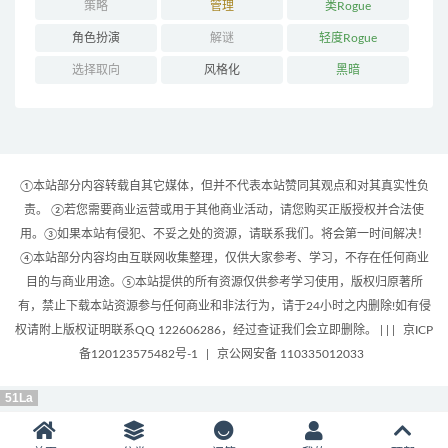
策略
管理
类Rogue
角色扮演
解谜
轻度Rogue
选择取向
风格化
黑暗
①本站部分内容转载自其它媒体，但并不代表本站赞同其观点和对其真实性负
责。 ②若您需要商业运营或用于其他商业活动，请您购买正版授权并合法使
用。③如果本站有侵犯、不妥之处的资源，请联系我们。将会第一时间解决！
④本站部分内容均由互联网收集整理，仅供大家参考、学习，不存在任何商业
目的与商业用途。⑤本站提供的所有资源仅供参考学习使用，版权归原著所
有，禁止下载本站资源参与任何商业和非法行为，请于24小时之内删除!如有侵
权请附上版权证明联系QQ 122606286，经过查证我们会立即删除。 | |
|
京ICP
备120123575482号-1
|
京公网安备 110335012033
51La