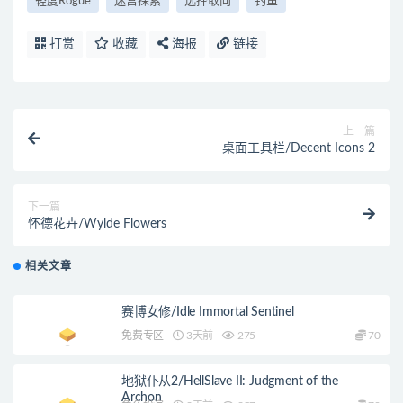
轻度Rogue
迷宫探索
选择取向
钓鱼
打赏
收藏
海报
链接
上一篇
桌面工具栏/Decent Icons 2
下一篇
怀德花卉/Wylde Flowers
相关文章
赛博女修/Idle Immortal Sentinel
免费专区
3天前
275
70
地狱仆从2/HellSlave II: Judgment of the
Archon