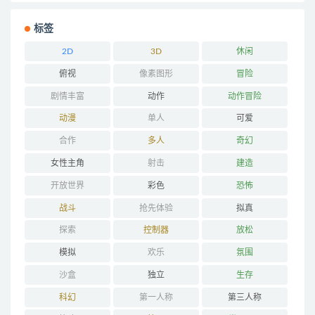
标签
2D
3D
休闲
俯视
像素图形
冒险
剧情丰富
动作
动作冒险
动漫
单人
可爱
合作
多人
奇幻
女性主角
射击
建造
开放世界
彩色
恐怖
战斗
抢先体验
拟真
探索
控制器
放松
模拟
欢乐
氛围
沙盒
独立
生存
科幻
第一人称
第三人称