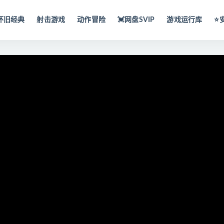
怀旧经典
射击游戏
动作冒险
💓网盘SVIP
游戏运行库
⭐️