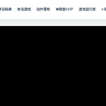
怀旧经典
射击游戏
动作冒险
💓网盘SVIP
游戏运行库
⭐️