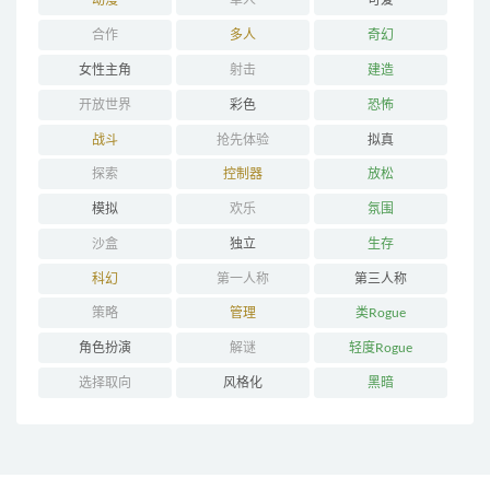
动漫
单人
可爱
合作
多人
奇幻
女性主角
射击
建造
开放世界
彩色
恐怖
战斗
抢先体验
拟真
探索
控制器
放松
模拟
欢乐
氛围
沙盒
独立
生存
科幻
第一人称
第三人称
策略
管理
类Rogue
角色扮演
解谜
轻度Rogue
选择取向
风格化
黑暗