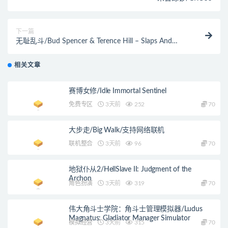
下一篇
无耻乱斗/Bud Spencer & Terence Hill – Slaps And
Beans
相关文章
赛博女修/Idle Immortal Sentinel
免费专区
3天前
252
70
大步走/Big Walk/支持网络联机
联机整合
3天前
96
70
地狱仆从2/HellSlave II: Judgment of the
Archon
角色扮演
3天前
319
70
伟大角斗士学院：角斗士管理模拟器/Ludus
Magnatus: Gladiator Manager Simulator
模拟经营
3天前
315
70