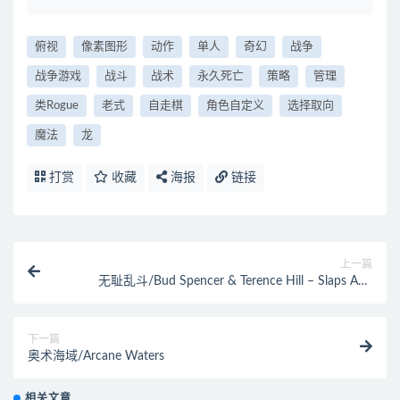
俯视
像素图形
动作
单人
奇幻
战争
战争游戏
战斗
战术
永久死亡
策略
管理
类Rogue
老式
自走棋
角色自定义
选择取向
魔法
龙
打赏
收藏
海报
链接
上一篇
无耻乱斗/Bud Spencer & Terence Hill – Slaps And
Beans
下一篇
奥术海域/Arcane Waters
相关文章