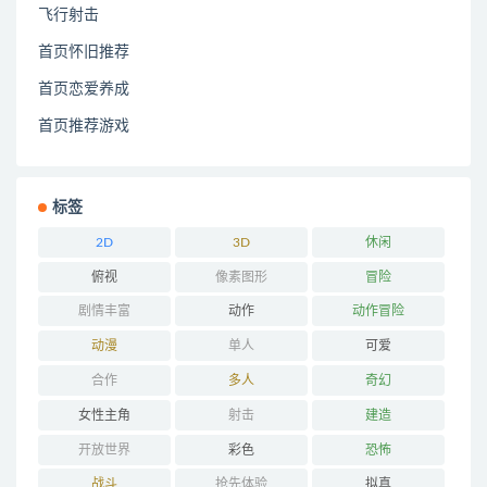
飞行射击
首页怀旧推荐
首页恋爱养成
首页推荐游戏
标签
2D
3D
休闲
俯视
像素图形
冒险
剧情丰富
动作
动作冒险
动漫
单人
可爱
合作
多人
奇幻
女性主角
射击
建造
开放世界
彩色
恐怖
战斗
抢先体验
拟真