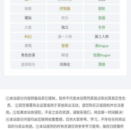
探索
控制器
放松
模拟
欢乐
氛围
沙盒
独立
生存
科幻
第一人称
第三人称
策略
管理
类Rogue
角色扮演
解谜
轻度Rogue
选择取向
风格化
黑暗
①本站部分内容转载自其它媒体，但并不代表本站赞同其观点和对其真实性负
责。 ②若您需要商业运营或用于其他商业活动，请您购买正版授权并合法使
用。③如果本站有侵犯、不妥之处的资源，请联系我们。将会第一时间解决！
④本站部分内容均由互联网收集整理，仅供大家参考、学习，不存在任何商业
目的与商业用途。⑤本站提供的所有资源仅供参考学习使用，版权归原著所