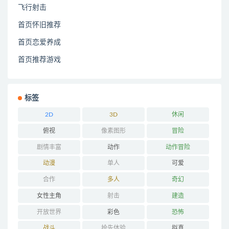
飞行射击
首页怀旧推荐
首页恋爱养成
首页推荐游戏
标签
2D
3D
休闲
俯视
像素图形
冒险
剧情丰富
动作
动作冒险
动漫
单人
可爱
合作
多人
奇幻
女性主角
射击
建造
开放世界
彩色
恐怖
战斗
抢先体验
拟真