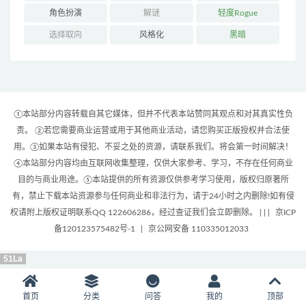
角色扮演
解谜
轻度Rogue
选择取向
风格化
黑暗
①本站部分内容转载自其它媒体，但并不代表本站赞同其观点和对其真实性负
责。 ②若您需要商业运营或用于其他商业活动，请您购买正版授权并合法使
用。③如果本站有侵犯、不妥之处的资源，请联系我们。将会第一时间解决！
④本站部分内容均由互联网收集整理，仅供大家参考、学习，不存在任何商业
目的与商业用途。⑤本站提供的所有资源仅供参考学习使用，版权归原著所
有，禁止下载本站资源参与任何商业和非法行为，请于24小时之内删除!如有侵
权请附上版权证明联系QQ 122606286，经过查证我们会立即删除。 | |
|
京ICP
备120123575482号-1
|
京公网安备 110335012033
51La
首页
分类
问答
我的
顶部