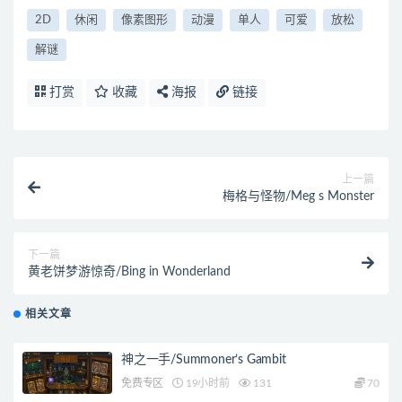
2D
休闲
像素图形
动漫
单人
可爱
放松
解谜
打赏
收藏
海报
链接
上一篇
梅格与怪物/Meg s Monster
下一篇
黄老饼梦游惊奇/Bing in Wonderland
相关文章
神之一手/Summoner’s Gambit
免费专区
19小时前
131
70