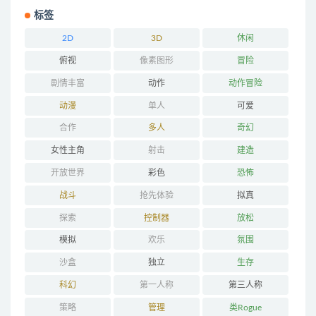
标签
2D
3D
休闲
俯视
像素图形
冒险
剧情丰富
动作
动作冒险
动漫
单人
可爱
合作
多人
奇幻
女性主角
射击
建造
开放世界
彩色
恐怖
战斗
抢先体验
拟真
探索
控制器
放松
模拟
欢乐
氛围
沙盒
独立
生存
科幻
第一人称
第三人称
策略
管理
类Rogue