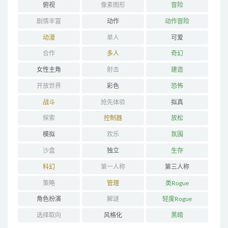
俯视
像素图形
冒险
剧情丰富
动作
动作冒险
动漫
单人
可爱
合作
多人
奇幻
女性主角
射击
建造
开放世界
彩色
恐怖
战斗
抢先体验
拟真
探索
控制器
放松
模拟
欢乐
氛围
沙盒
独立
生存
科幻
第一人称
第三人称
策略
管理
类Rogue
角色扮演
解谜
轻度Rogue
选择取向
风格化
黑暗