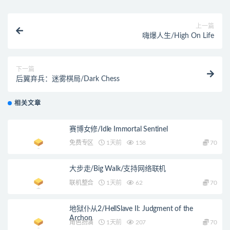
上一篇
嗨爆人生/High On Life
下一篇
后翼弃兵：迷雾棋局/Dark Chess
相关文章
赛博女修/Idle Immortal Sentinel
免费专区
1天前
158
70
大步走/Big Walk/支持网络联机
联机整合
1天前
62
70
地狱仆从2/HellSlave II: Judgment of the
Archon
角色扮演
1天前
207
70