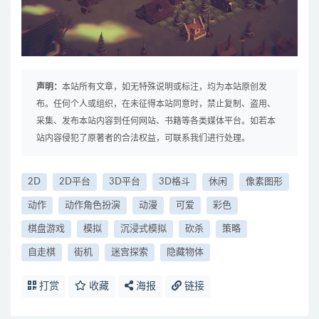
声明：
本站所有文章，如无特殊说明或标注，均为本站原创发
布。任何个人或组织，在未征得本站同意时，禁止复制、盗用、
采集、发布本站内容到任何网站、书籍等各类媒体平台。如若本
站内容侵犯了原著者的合法权益，可联系我们进行处理。
2D
2D平台
3D平台
3D格斗
休闲
像素图形
动作
动作角色扮演
动漫
可爱
彩色
棋盘游戏
模拟
沉浸式模拟
砍杀
策略
自走棋
街机
迷宫探索
隐藏物体
打赏
收藏
海报
链接