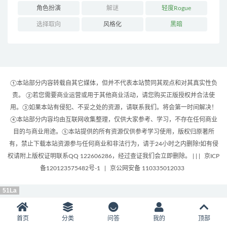
角色扮演
解谜
轻度Rogue
选择取向
风格化
黑暗
①本站部分内容转载自其它媒体，但并不代表本站赞同其观点和对其真实性负
责。 ②若您需要商业运营或用于其他商业活动，请您购买正版授权并合法使
用。③如果本站有侵犯、不妥之处的资源，请联系我们。将会第一时间解决！
④本站部分内容均由互联网收集整理，仅供大家参考、学习，不存在任何商业
目的与商业用途。⑤本站提供的所有资源仅供参考学习使用，版权归原著所
有，禁止下载本站资源参与任何商业和非法行为，请于24小时之内删除!如有侵
权请附上版权证明联系QQ 122606286，经过查证我们会立即删除。 | |
|
京ICP
备120123575482号-1
|
京公网安备 110335012033
51La
首页
分类
问答
我的
顶部