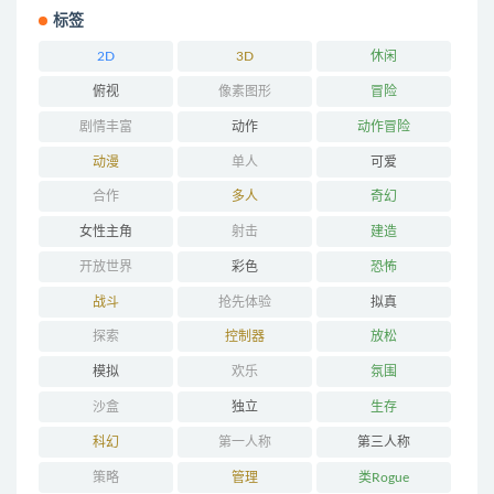
标签
2D
3D
休闲
俯视
像素图形
冒险
剧情丰富
动作
动作冒险
动漫
单人
可爱
合作
多人
奇幻
女性主角
射击
建造
开放世界
彩色
恐怖
战斗
抢先体验
拟真
探索
控制器
放松
模拟
欢乐
氛围
沙盒
独立
生存
科幻
第一人称
第三人称
策略
管理
类Rogue