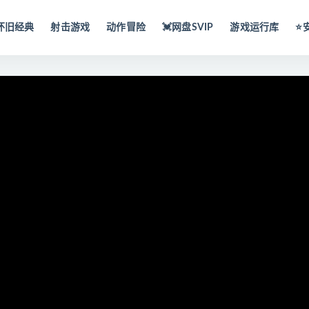
怀旧经典
射击游戏
动作冒险
💓网盘SVIP
游戏运行库
⭐️