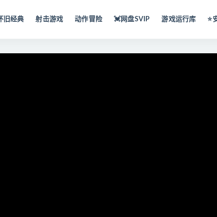
怀旧经典
射击游戏
动作冒险
💓网盘SVIP
游戏运行库
⭐️