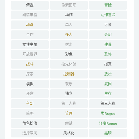
俯视
像素图形
冒险
剧情丰富
动作
动作冒险
动漫
单人
可爱
合作
多人
奇幻
女性主角
射击
建造
开放世界
彩色
恐怖
战斗
抢先体验
拟真
探索
控制器
放松
模拟
欢乐
氛围
沙盒
独立
生存
科幻
第一人称
第三人称
策略
管理
类Rogue
角色扮演
解谜
轻度Rogue
选择取向
风格化
黑暗