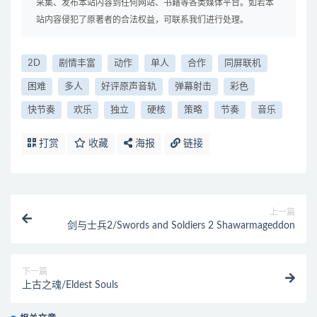
采集、发布本站内容到任何网站、书籍等各类媒体平台。如若本
站内容侵犯了原著者的合法权益，可联系我们进行处理。
2D
剧情丰富
动作
单人
合作
同屏联机
困难
多人
好评原声音轨
弹幕射击
彩色
快节奏
欢乐
独立
硬核
策略
节奏
音乐
打赏
收藏
海报
链接
上一篇
剑与士兵2/Swords and Soldiers 2 Shawarmageddon
下一篇
上古之魂/Eldest Souls