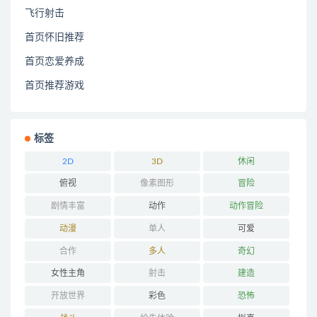
飞行射击
首页怀旧推荐
首页恋爱养成
首页推荐游戏
标签
2D
3D
休闲
俯视
像素图形
冒险
剧情丰富
动作
动作冒险
动漫
单人
可爱
合作
多人
奇幻
女性主角
射击
建造
开放世界
彩色
恐怖