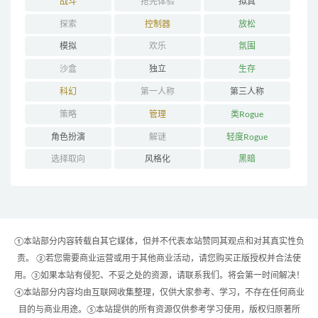
战斗
抢先体验
拟真
探索
控制器
放松
模拟
欢乐
氛围
沙盒
独立
生存
科幻
第一人称
第三人称
策略
管理
类Rogue
角色扮演
解谜
轻度Rogue
选择取向
风格化
黑暗
①本站部分内容转载自其它媒体，但并不代表本站赞同其观点和对其真实性负
责。 ②若您需要商业运营或用于其他商业活动，请您购买正版授权并合法使
用。③如果本站有侵犯、不妥之处的资源，请联系我们。将会第一时间解决！
④本站部分内容均由互联网收集整理，仅供大家参考、学习，不存在任何商业
目的与商业用途。⑤本站提供的所有资源仅供参考学习使用，版权归原著所