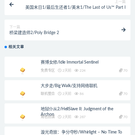
上一篇
美国末日1/最后生还者1/美末1/The Last of Us™ Part I
下一篇
桥梁建造师2/Poly Bridge 2
相关文章
赛博女修/Idle Immortal Sentinel
免费专区
2天前
224
70
大步走/Big Walk/支持网络联机
联机整合
2天前
86
70
地狱仆从2/HellSlave II: Judgment of the
Archon
角色扮演
2天前
287
70
漩光奇旅：争分夺秒/Whirlight – No Time To