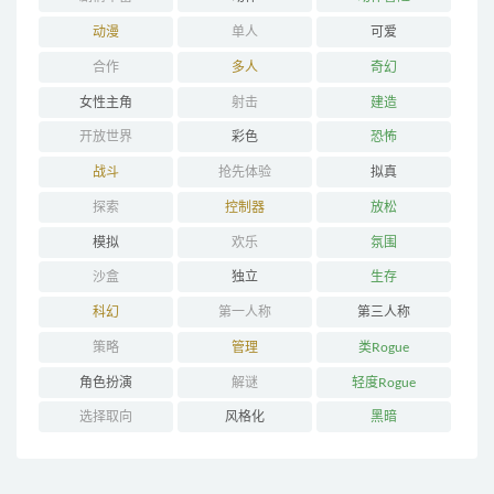
动漫
单人
可爱
合作
多人
奇幻
女性主角
射击
建造
开放世界
彩色
恐怖
战斗
抢先体验
拟真
探索
控制器
放松
模拟
欢乐
氛围
沙盒
独立
生存
科幻
第一人称
第三人称
策略
管理
类Rogue
角色扮演
解谜
轻度Rogue
选择取向
风格化
黑暗