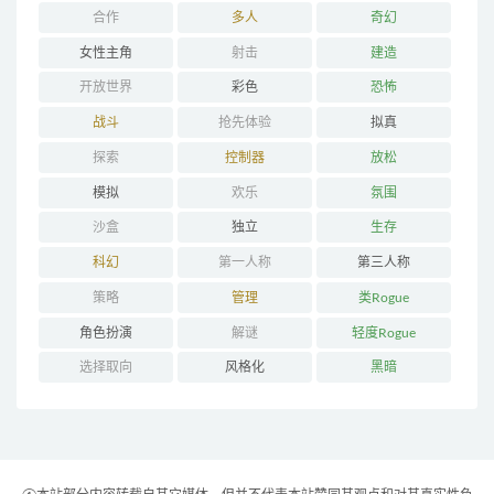
合作
多人
奇幻
女性主角
射击
建造
开放世界
彩色
恐怖
战斗
抢先体验
拟真
探索
控制器
放松
模拟
欢乐
氛围
沙盒
独立
生存
科幻
第一人称
第三人称
策略
管理
类Rogue
角色扮演
解谜
轻度Rogue
选择取向
风格化
黑暗