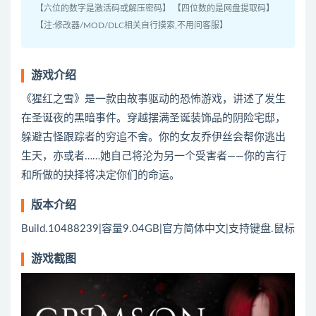
【六位的数字是激活码或解压密码】 【四位数的是网盘提取码】
【注:修改器/MOD/DLC相关自行摸索,不用问客服】
游戏介绍
《猩红之雪》是一款由故事驱动的恐怖游戏，讲述了发生
在圣诞夜的黑暗事件。穿越摆满圣诞装饰品的阴险宅邸，
躲避古怪跟踪者的穷追不舍。你的女友乔伊丝会帮你逃出
生天，亦或者……她自己将沦为另一个受害者——你的言行
和所做的抉择将决定你们的命运。
版本介绍
Build.10488239|容量9.04GB|官方简体中文|支持键盘.鼠标
游戏截图