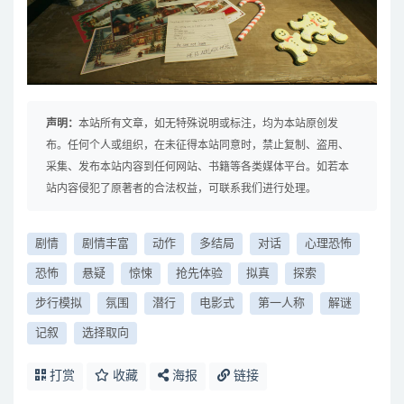
声明：
本站所有文章，如无特殊说明或标注，均为本站原创发
布。任何个人或组织，在未征得本站同意时，禁止复制、盗用、
采集、发布本站内容到任何网站、书籍等各类媒体平台。如若本
站内容侵犯了原著者的合法权益，可联系我们进行处理。
剧情
剧情丰富
动作
多结局
对话
心理恐怖
恐怖
悬疑
惊悚
抢先体验
拟真
探索
步行模拟
氛围
潜行
电影式
第一人称
解谜
记叙
选择取向
打赏
收藏
海报
链接