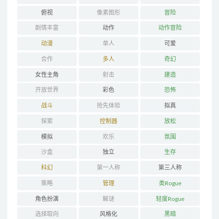
俯视
像素图形
冒险
剧情丰富
动作
动作冒险
动漫
单人
可爱
合作
多人
奇幻
女性主角
射击
建造
开放世界
彩色
恐怖
战斗
抢先体验
拟真
探索
控制器
放松
模拟
欢乐
氛围
沙盒
独立
生存
科幻
第一人称
第三人称
策略
管理
类Rogue
角色扮演
解谜
轻度Rogue
选择取向
风格化
黑暗