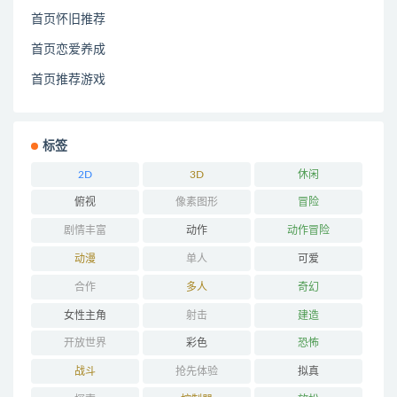
首页怀旧推荐
首页恋爱养成
首页推荐游戏
标签
2D
3D
休闲
俯视
像素图形
冒险
剧情丰富
动作
动作冒险
动漫
单人
可爱
合作
多人
奇幻
女性主角
射击
建造
开放世界
彩色
恐怖
战斗
抢先体验
拟真