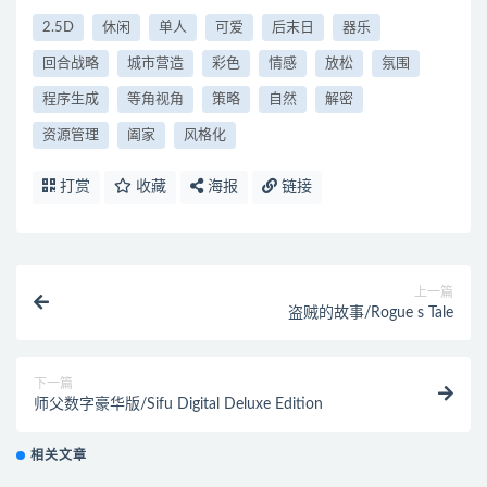
2.5D
休闲
单人
可爱
后末日
器乐
回合战略
城市营造
彩色
情感
放松
氛围
程序生成
等角视角
策略
自然
解密
资源管理
阖家
风格化
打赏
收藏
海报
链接
上一篇
盗贼的故事/Rogue s Tale
下一篇
师父数字豪华版/Sifu Digital Deluxe Edition
相关文章