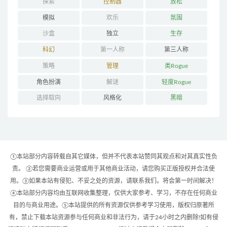
探索
控制器
放松
模拟
欢乐
氛围
沙盒
独立
生存
科幻
第一人称
第三人称
策略
管理
类Rogue
角色扮演
解谜
轻度Rogue
选择取向
风格化
黑暗
①本站部分内容转载自其它媒体，但并不代表本站赞同其观点和对其真实性负
责。 ②若您需要商业运营或用于其他商业活动，请您购买正版授权并合法使
用。③如果本站有侵犯、不妥之处的资源，请联系我们。将会第一时间解决！
④本站部分内容均由互联网收集整理，仅供大家参考、学习，不存在任何商业
目的与商业用途。⑤本站提供的所有资源仅供参考学习使用，版权归原著所
有，禁止下载本站资源参与任何商业和非法行为，请于24小时之内删除!如有侵