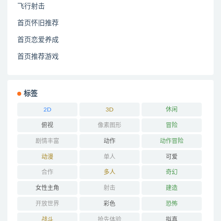
飞行射击
首页怀旧推荐
首页恋爱养成
首页推荐游戏
标签
2D
3D
休闲
俯视
像素图形
冒险
剧情丰富
动作
动作冒险
动漫
单人
可爱
合作
多人
奇幻
女性主角
射击
建造
开放世界
彩色
恐怖
战斗
抢先体验
拟真