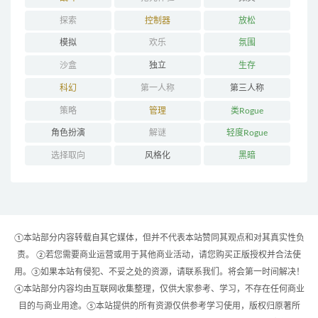
探索
控制器
放松
模拟
欢乐
氛围
沙盒
独立
生存
科幻
第一人称
第三人称
策略
管理
类Rogue
角色扮演
解谜
轻度Rogue
选择取向
风格化
黑暗
①本站部分内容转载自其它媒体，但并不代表本站赞同其观点和对其真实性负
责。 ②若您需要商业运营或用于其他商业活动，请您购买正版授权并合法使
用。③如果本站有侵犯、不妥之处的资源，请联系我们。将会第一时间解决！
④本站部分内容均由互联网收集整理，仅供大家参考、学习，不存在任何商业
目的与商业用途。⑤本站提供的所有资源仅供参考学习使用，版权归原著所