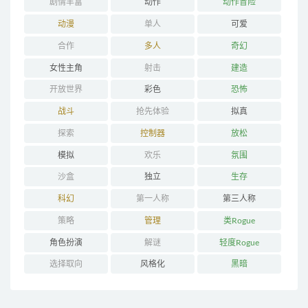
剧情丰富
动作
动作冒险
动漫
单人
可爱
合作
多人
奇幻
女性主角
射击
建造
开放世界
彩色
恐怖
战斗
抢先体验
拟真
探索
控制器
放松
模拟
欢乐
氛围
沙盒
独立
生存
科幻
第一人称
第三人称
策略
管理
类Rogue
角色扮演
解谜
轻度Rogue
选择取向
风格化
黑暗