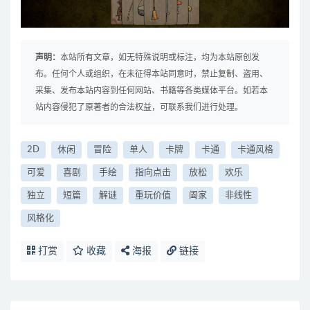
声明：
本站所有文章，如无特殊说明或标注，均为本站原创发
布。任何个人或组织，在未征得本站同意时，禁止复制、盗用、
采集、发布本站内容到任何网站、书籍等各类媒体平台。如若本
站内容侵犯了原著者的合法权益，可联系我们进行处理。
2D
休闲
冒险
单人
卡牌
卡通
卡通风格
可爱
喜剧
手绘
指向点击
放松
欢乐
独立
短篇
解谜
重玩价值
阖家
非线性
风格化
打赏
收藏
海报
链接