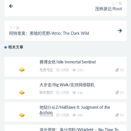
上一篇
茂林源记/Root
下一篇
阿特里奥：黑暗的荒野/Atrio: The Dark Wild
相关文章
赛博女修/Idle Immortal Sentinel
免费专区
3天前
291
70
大步走/Big Walk/支持网络联机
联机整合
3天前
116
70
地狱仆从2/HellSlave II: Judgment of the
Archon
角色扮演
3天前
381
70
漩光奇旅：争分夺秒/Whirlight – No Time To