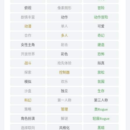
俯视
像素图形
冒险
剧情丰富
动作
动作冒险
动漫
单人
可爱
合作
多人
奇幻
女性主角
射击
建造
开放世界
彩色
恐怖
战斗
抢先体验
拟真
探索
控制器
放松
模拟
欢乐
氛围
沙盒
独立
生存
科幻
第一人称
第三人称
策略
管理
类Rogue
角色扮演
解谜
轻度Rogue
选择取向
风格化
黑暗