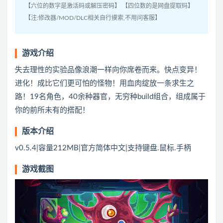
【六位的数字是激活码或解压密码】 【四位数的是网盘提取码】
【注:修改器/MOD/DLC相关自行摸索,不用问客服】
游戏介绍
失去理性的实验品像浪潮一样向你席卷而来。快点变异！
进化！成比它们更可怕的怪物！用血肉绽放一条求生之
路！19名角色，40余种器官，无穷种build组合，组成属于
你的前所未有的搭配！
版本介绍
v0.5.4|容量212MB|官方简体中文|支持键盘.鼠标.手柄
游戏截图