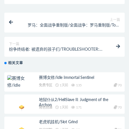
上一篇
罗马：全面战争重制版/全面战争：罗马重制版/Total
War: ROME REMASTERED
下一篇
纷争终结者: 被遗弃的孩子们/TROUBLESHOOTER:
Abandoned Children
相关文章
赛博女修/Idle Immortal Sentinel
免费专区
1天前
135
70
地狱仆从2/HellSlave II: Judgment of the
Archon
角色扮演
1天前
171
70
老虎机挂机/Slot Grind