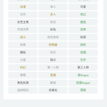
动漫
单人
可爱
合作
多人
奇幻
女性主角
射击
建造
开放世界
彩色
恐怖
战斗
抢先体验
拟真
探索
控制器
放松
模拟
欢乐
氛围
沙盒
独立
生存
科幻
第一人称
第三人称
策略
管理
类Rogue
角色扮演
解谜
轻度Rogue
选择取向
风格化
黑暗