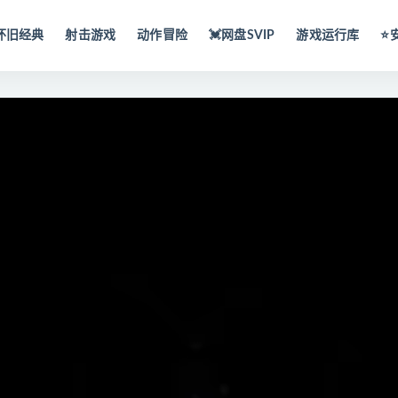
怀旧经典
射击游戏
动作冒险
💓网盘SVIP
游戏运行库
⭐️