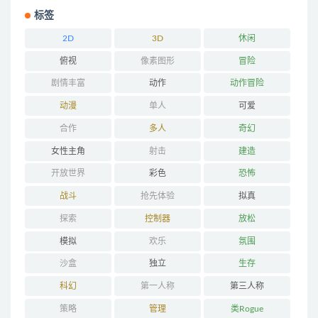
标签
2D
3D
休闲
俯视
像素图形
冒险
剧情丰富
动作
动作冒险
动漫
单人
可爱
合作
多人
奇幻
女性主角
射击
建造
开放世界
彩色
恐怖
战斗
抢先体验
拟真
探索
控制器
放松
模拟
欢乐
氛围
沙盒
独立
生存
科幻
第一人称
第三人称
策略
管理
类Rogue