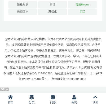
角色扮演
解谜
轻度Rogue
选择取向
风格化
黑暗
①本站部分内容转载自其它媒体，但并不代表本站赞同其观点和对其真实性负
责。 ②若您需要商业运营或用于其他商业活动，请您购买正版授权并合法使
用。③如果本站有侵犯、不妥之处的资源，请联系我们。将会第一时间解决！
④本站部分内容均由互联网收集整理，仅供大家参考、学习，不存在任何商业
目的与商业用途。⑤本站提供的所有资源仅供参考学习使用，版权归原著所
有，禁止下载本站资源参与任何商业和非法行为，请于24小时之内删除!如有侵
权请附上版权证明联系QQ 122606286，经过查证我们会立即删除。 | |
|
京ICP
备120123575482号-1
|
京公网安备 110335012033
51La
首页
分类
问答
我的
顶部