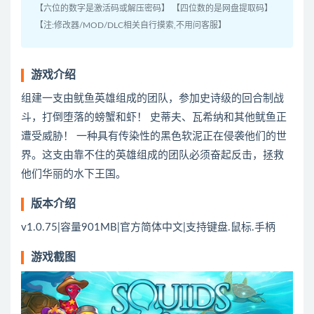
【六位的数字是激活码或解压密码】 【四位数的是网盘提取码】
【注:修改器/MOD/DLC相关自行摸索,不用问客服】
游戏介绍
组建一支由鱿鱼英雄组成的团队，参加史诗级的回合制战
斗，打倒堕落的螃蟹和虾！ 史蒂夫、瓦希纳和其他鱿鱼正
遭受威胁！ 一种具有传染性的黑色软泥正在侵袭他们的世
界。这支由靠不住的英雄组成的团队必须奋起反击，拯救
他们华丽的水下王国。
版本介绍
v1.0.75|容量901MB|官方简体中文|支持键盘.鼠标.手柄
游戏截图