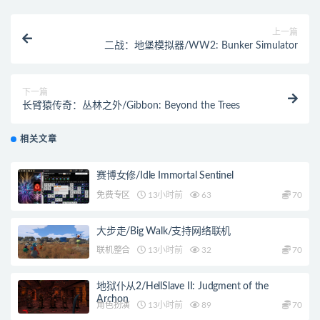
上一篇
二战：地堡模拟器/WW2: Bunker Simulator
下一篇
长臂猿传奇：丛林之外/Gibbon: Beyond the Trees
相关文章
赛博女修/Idle Immortal Sentinel
免费专区
13小时前
63
70
大步走/Big Walk/支持网络联机
联机整合
13小时前
32
70
地狱仆从2/HellSlave II: Judgment of the
Archon
角色扮演
13小时前
89
70