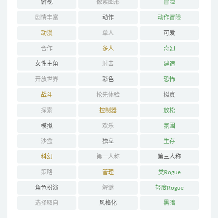
俯视
像素图形
冒险
剧情丰富
动作
动作冒险
动漫
单人
可爱
合作
多人
奇幻
女性主角
射击
建造
开放世界
彩色
恐怖
战斗
抢先体验
拟真
探索
控制器
放松
模拟
欢乐
氛围
沙盒
独立
生存
科幻
第一人称
第三人称
策略
管理
类Rogue
角色扮演
解谜
轻度Rogue
选择取向
风格化
黑暗