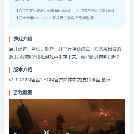
【六位的数字是激活码或解压密码】 【四位数的是网盘提取码】
【注:修改器/MOD/DLC相关自行摸索,不用问客服】
游戏介绍
展开建造、清理、制作，并举行神秘仪式，在恶魔出没的
后末世避难所模拟游戏中生存下来。你能挺过审判日吗？
版本介绍
v1.1.4223|容量2.5GB|官方简体中文|支持键盘.鼠标
游戏截图