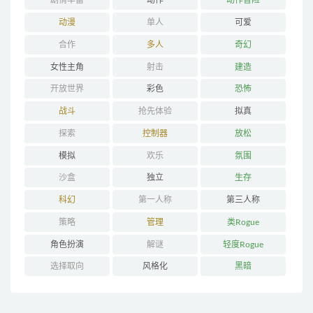
剧情丰富
动作
动作冒险
动漫
单人
可爱
合作
多人
奇幻
女性主角
射击
建造
开放世界
彩色
恐怖
战斗
抢先体验
拟真
探索
控制器
放松
模拟
欢乐
氛围
沙盒
独立
生存
科幻
第一人称
第三人称
策略
管理
类Rogue
角色扮演
解谜
轻度Rogue
选择取向
风格化
黑暗