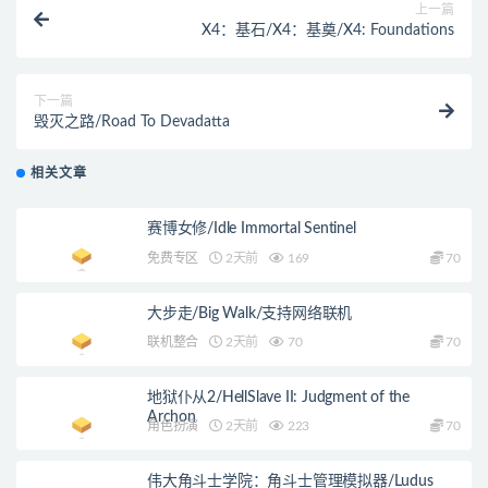
上一篇
X4：基石/X4：基奠/X4: Foundations
下一篇
毁灭之路/Road To Devadatta
相关文章
赛博女修/Idle Immortal Sentinel
免费专区
2天前
169
70
大步走/Big Walk/支持网络联机
联机整合
2天前
70
70
地狱仆从2/HellSlave II: Judgment of the
Archon
角色扮演
2天前
223
70
伟大角斗士学院：角斗士管理模拟器/Ludus