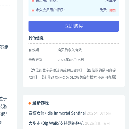
会员用户特权：
70金币
永久会员用户特权：
免费
推荐
立即购买
其他信息
杀案组
有效期
购买后永久有效
最近更新
2024年02月06日
【六位的数字是激活码或解压密码】 【四位数的是网盘提
取码】 【注:修改器/MOD/DLC相关自行摸索,不用问客服】
，位于
最新游戏
装游
赛博女修/Idle Immortal Sentinel
2026年8月6日
起”
s
大步走/Big Walk/支持网络联机
2026年8月6日