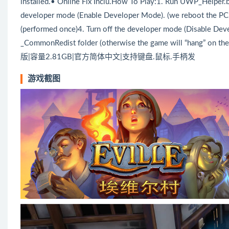
installed.• Online Fix Inclu.How To Play:1. Run UWP_Helper.ba
developer mode (Enable Developer Mode). (we reboot the PC, if
(performed once)4. Turn off the developer mode (Disable Dev
_CommonRedist folder (otherwise the game will “hang” on th
版|容量2.81GB|官方简体中文|支持键盘.鼠标.手柄发
游戏截图