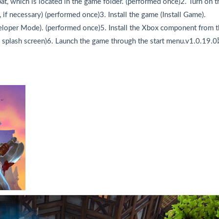
t, which is located in the game folder. (performed once)2. Turn on t
 necessary) (performed once)3. Install the game (Install Game).
eloper Mode). (performed once)5. Install the Xbox component from 
e splash screen)6. Launch the game through the start menu.v1.0.19